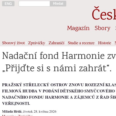
Hledat
ENG
Čes
Magazín
Sbory
Sborový život
•
Zprávičky
•
Zahraničí
•
Studie a recenze
•
Historie
•
Nadační fond Harmonie zv
„Přijďte si s námi zahrát“.
PRAŽSKÝ STŘELECKÝ OSTROV ZNOVU ROZEZNÍ KLAS
FILMOVÁ HUDBA V PODÁNÍ DĚTSKÉHO SMYČCOVÉHO
NADAČNÍHO FONDU HARMONIE A ZÁJEMCŮ Z ŘAD ŠI
VEŘEJNOSTI.
Milada Hrdá
, čtvrtek 28. května 2026
Magazín
>
Zprávičky