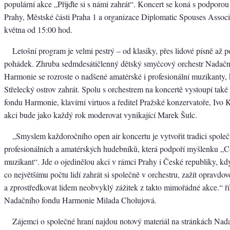
populární akce „Přijďte si s námi zahrát“. Koncert se koná s podporou
Prahy, Městské části Praha 1 a organizace Diplomatic Spouses Associa
května od 15:00 hod.
Letošní program je velmi pestrý – od klasiky, přes lidové písně až 
pohádek. Zhruba sedmdesátičlenný dětský smyčcový orchestr Nadačn
Harmonie se rozroste o nadšené amatérské i profesionální muzikanty, k
Střelecký ostrov zahrát. Spolu s orchestrem na koncertě vystoupí tak
fondu Harmonie, klavírní virtuos a ředitel Pražské konzervatoře, Ivo
akci bude jako každý rok moderovat vynikající Marek Šulc.
„Smyslem každoročního open air koncertu je vytvořit tradici spole
profesionálních a amatérských hudebníků, která podpoří myšlenku „C
muzikant“. Jde o ojedinělou akci v rámci Prahy i České republiky, k
co největšímu počtu lidí zahrát si společně v orchestru, zažít opravdo
a zprostředkovat lidem neobvyklý zážitek z takto mimořádné akce.“ ří
Nadačního fondu Harmonie Milada Cholujová.
Zájemci o společné hraní najdou notový materiál na stránkách Nad