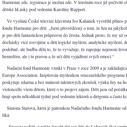
Harmonie zde, registrace je možná zde. V letošním roce již počtvrté o
dětské hLásky pod vedením Karolíny Ruppert.
Ve vysílání České televize klavírista Ivo Kahánek vysvětlil přínos
fondu Harmonie pro děti: „Jsem přesvědčený o tom, že hra na jakýkol
je pro děti fantastickou průpravou do života. Jednak proto, že my už o
docházky více rozvíjíme u dětí logické myšlení, analytické myšlení, 
podobně, ale hudba dělá to, že to vyvažuje, že zapojuje nejenom levou
hemisféru, ale i tu pravou a že učí děti vyjádření svých emocí.“
Nadační fond Harmonie vznikl v Praze v roce 2009 a je zakládajíc
Europe Association. Inspirován myšlenkou venezuelského programu 
poskytuje zdarma a bez nutnosti talentových zkoušek výuku hry na hou
violoncello všem dětem, které o to projeví zájem. Děti jsou od počátk
hrají spolu několikrát týdně pod vedením lektorů a dirigenta a často ko
Simona Stašová, která je patronkou Nadačního fondu Harmonie od 
říká:
„Spousta rodičů si může dovolit dát své děti do Lidových škol umění