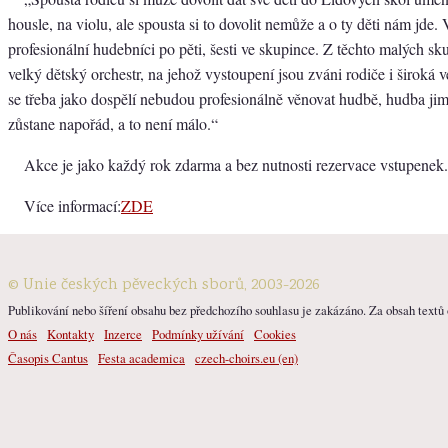
housle, na violu, ale spousta si to dovolit nemůže a o ty děti nám jde. 
profesionální hudebníci po pěti, šesti ve skupince. Z těchto malých s
velký dětský orchestr, na jehož vystoupení jsou zváni rodiče i široká v
se třeba jako dospělí nebudou profesionálně věnovat hudbě, hudba jim
zůstane napořád, a to není málo.“
Akce je jako každý rok zdarma a bez nutnosti rezervace vstupenek.
Více informací:
ZDE
© Unie českých pěveckých sborů, 2003-2026
Publikování nebo šíření obsahu bez předchozího souhlasu je zakázáno. Za obsah textů o
O nás
Kontakty
Inzerce
Podmínky užívání
Cookies
Časopis Cantus
Festa academica
czech-choirs.eu (en)