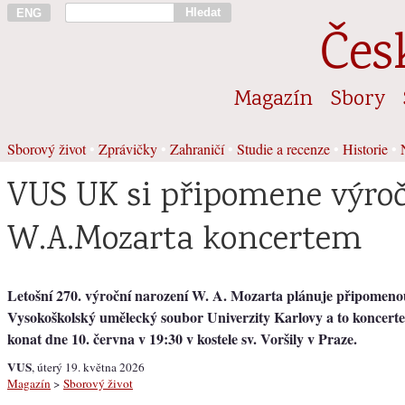
Hledat
ENG
Čes
Magazín
Sbory
Sborový život
•
Zprávičky
•
Zahraničí
•
Studie a recenze
•
Historie
•
VUS UK si připomene výroč
W.A.Mozarta koncertem
Letošní 270. výroční narození W. A. Mozarta plánuje připomenou
Vysokoškolský umělecký soubor Univerzity Karlovy a to koncerte
konat dne 10. června v 19:30 v kostele sv. Voršily v Praze.
VUS
, úterý 19. května 2026
Magazín
>
Sborový život