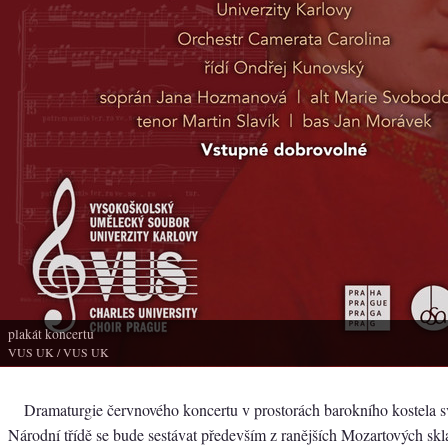
plakát koncertu
VUS UK
/ VUS UK
Dramaturgie červnového koncertu v prostorách barokního kostela sv
Národní třídě se bude sestávat především z ranějších Mozartových sk