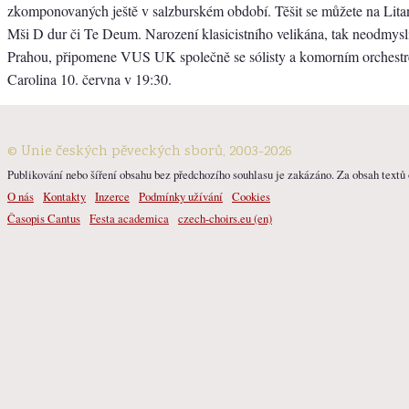
zkomponovaných ještě v salzburském období. Těšit se můžete na Lita
Mši D dur či Te Deum. Narození klasicistního velikána, tak neodmysli
Prahou, připomene VUS UK společně se sólisty a komorním orchest
Carolina 10. června v 19:30.
© Unie českých pěveckých sborů, 2003-2026
Publikování nebo šíření obsahu bez předchozího souhlasu je zakázáno. Za obsah textů o
O nás
Kontakty
Inzerce
Podmínky užívání
Cookies
Časopis Cantus
Festa academica
czech-choirs.eu (en)