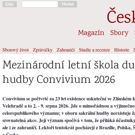
Hledat
ENG
Čes
Magazín
Sbory
Sborový život
•
Zprávičky
•
Zahraničí
•
Studie a recenze
•
Historie
•
Mezinárodní letní škola d
hudby Convivium 2026
Convivium se počtvrté za 23 let existence uskuteční ve Zlínském k
Velehradě a to 2. - 9. srpna 2026. Jde o mimořádnou a výjimečno
celorepublikového významu; v oboru sakrální hudby neexistuje ž
srovnatelná akce. Její význam spočívá v tom, že přiláká účastník
ale i ze zahraničí. Lektoři tentokrát pocházejí z Brazílie, Polska,
a Česka.