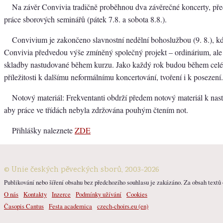
Na závěr Convivia tradičně proběhnou dva závěrečné koncerty, pře
práce sborových seminářů (pátek 7.8. a sobota 8.8.).
Convivium je zakončeno slavnostní nedělní bohoslužbou (9. 8.), kd
Convivia předvedou výše zmíněný společný projekt – ordinárium, ale i
skladby nastudované během kurzu. Jako každý rok budou během celé
příležitosti k dalšímu neformálnímu koncertování, tvoření i k posezení.
Notový materiál: Frekventanti obdrží předem notový materiál k na
aby práce ve třídách nebyla zdržována pouhým čtením not.
Přihlášky naleznete
ZDE
© Unie českých pěveckých sborů, 2003-2026
Publikování nebo šíření obsahu bez předchozího souhlasu je zakázáno. Za obsah textů o
O nás
Kontakty
Inzerce
Podmínky užívání
Cookies
Časopis Cantus
Festa academica
czech-choirs.eu (en)