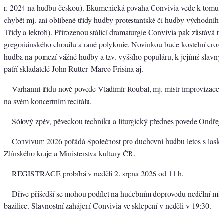
r. 2024 na hudbu českou). Ekumenická povaha Convivia vede k tomu
chybět mj. ani oblíbené třídy hudby protestantské či hudby východního
Třídy a lektoři). Přirozenou stálicí dramaturgie Convivia pak zůstává t
gregoriánského chorálu a rané polyfonie. Novinkou bude kostelní cros
hudba na pomezí vážné hudby a tzv. vyššího populáru, k jejímž slav
patří skladatelé John Rutter, Marco Frisina aj.
Varhanní třídu nově povede Vladimír Roubal, mj. mistr improvizace
na svém koncertním recitálu.
Sólový zpěv, pěveckou techniku a liturgický přednes povede Ondře
Convivum 2026 pořádá Společnost pro duchovní hudbu letos s la
Zlínského kraje a Ministerstva kultury ČR.
REGISTRACE probíhá v neděli 2. srpna 2026 od 11 h.
Dříve přišedší se mohou podílet na hudebním doprovodu nedělní mš
bazilice. Slavnostní zahájení Convivia ve sklepení v neděli v 19:30.