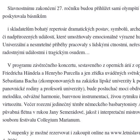
Slavnostnímu zakončení 27. ročníku budou přihlížet sami olympští
poskytovala básníkům
i skladatelům bohatý repertoár dramatických postav, symbolů, arch
či nadpřirozených událostí, které umožňovaly emocionálně výrazné h
Univerzální a nesmrtelné příběhy pracovaly s lidskými ctnostmi, neře
radostnými událostmi i tragickým osudem…
V programu závěrečného koncertu, sestaveného z operních árií z o
Friedricha Händela a Henryho Purcella a jen zřídka uváděných světsk
Sebastiana Bacha (zkomponovaných na zakázku lipské univerzity k p
panovnické rodiny a profesorů univerzity), bude posluchač moci obdi
melodiku, odvážné harmonie, barevnou instrumentaci, živou rytmiku i 
virtuozitu. Večer rozezní jedinečný témbr německého basbarytonisty
půvabná flétna v rukou Jany Semerádové, jakož i interpretační mistrov
souboru festivalu Collegium Marianum.
Vstupenky je možné rezervovat i zakoupit online na www.letnislavno