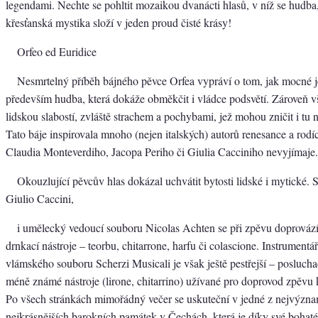
legendami. Nechte se pohltit mozaikou dvanácti hlasů, v níž se hudba,
křesťanská mystika složí v jeden proud čisté krásy!
Orfeo ed Euridice
Nesmrtelný příběh bájného pěvce Orfea vypráví o tom, jak mocné 
především hudba, která dokáže obměkčit i vládce podsvětí. Zároveň v
lidskou slabostí, zvláště strachem a pochybami, jež mohou zničit i tu 
Tato báje inspirovala mnoho (nejen italských) autorů renesance a rodí
Claudia Monteverdiho, Jacopa Periho či Giulia Cacciniho nevyjímaje.
Okouzlující pěvcův hlas dokázal uchvátit bytosti lidské i mytické. 
Giulio Caccini,
i umělecký vedoucí souboru Nicolas Achten se při zpěvu doprovází
drnkací nástroje – teorbu, chitarrone, harfu či colascione. Instrumentá
vlámského souboru Scherzi Musicali je však ještě pestřejší – posluchači
méně známé nástroje (lirone, chitarrino) užívané pro doprovod zpěvu
Po všech stránkách mimořádný večer se uskuteční v jedné z nejvýzna
nejkrásnějších barokních památek v Čechách, která je díky své bohaté