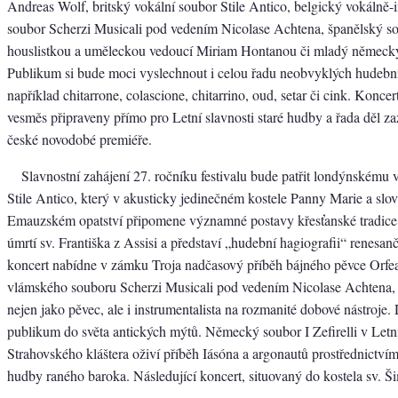
Andreas Wolf, britský vokální soubor Stile Antico, belgický vokálně-
soubor Scherzi Musicali pod vedením Nicolase Achtena, španělský 
houslistkou a uměleckou vedoucí Miriam Hontanou či mladý německý s
Publikum si bude moci vyslechnout i celou řadu neobvyklých hudební
například chitarrone, colascione, chitarrino, oud, setar či cink. Konce
vesměs připraveny přímo pro Letní slavnosti staré hudby a řada děl zaz
české novodobé premiéře.
Slavnostní zahájení 27. ročníku festivalu bude patřit londýnskému
Stile Antico, který v akusticky jedinečném kostele Panny Marie a slo
Emauzském opatství připomene významné postavy křesťanské tradice i
úmrtí sv. Františka z Assisi a představí „hudební hagiografii“ renesa
koncert nabídne v zámku Troja nadčasový příběh bájného pěvce Orfe
vlámského souboru Scherzi Musicali pod vedením Nicolase Achtena, k
nejen jako pěvec, ale i instrumentalista na rozmanité dobové nástroje.
publikum do světa antických mýtů. Německý soubor I Zefirelli v Letní
Strahovského kláštera oživí příběh Iásóna a argonautů prostřednictvím
hudby raného baroka. Následující koncert, situovaný do kostela sv. 