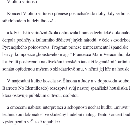
Violino virtuoso
Koncert Violino virtuoso přenese posluchače do doby, kdy se housl
středobodem hudebního světa
a kdy italská virtuózní škola definovala hranice technické dokonalo
čerpala podněty z kulturního dědictví jiných národů, v čele s exotickou 
Pyrenejského poloostrova. Program přinese temperamentní španělské r
barvy, kompozice „houslového mága“ Francesca Marii Veraciniho, ik
La Follii postavenou na divokém iberském tanci či legendární Tartinih
sonátu opředenou mýtem o skladatelově snu, v němž jej hře na housl
V majestátní kulise kostela sv. Šimona a Judy a v doprovodu sou
Barroco No Identificado) rozezpívá svůj nástroj španělská houslistk
která oslovuje publikum citlivou, osobitou
a emocemi nabitou interpretací a schopností nechat hudbu „mluvit
technickou dokonalost ve skutečný hudební dialog. Tento koncert bud
vystoupením v České republice.