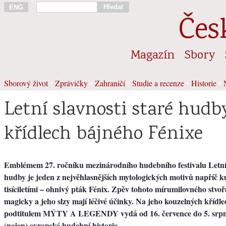
Hledat
ENG
Čes
Magazín
Sbory
Sborový život
•
Zprávičky
•
Zahraničí
•
Studie a recenze
•
Historie
•
Letní slavnosti staré hudb
křídlech bájného Fénixe
Emblémem 27. ročníku mezinárodního hudebního festivalu Letní s
hudby je jeden z nejvěhlasnějších mytologických motivů napříč k
tisíciletími – ohnivý pták Fénix. Zpěv tohoto mírumilovného stvoř
magicky a jeho slzy mají léčivé účinky. Na jeho kouzelných křídlech
podtitulem MÝTY A LEGENDY vydá od 16. července do 5. srpn
(nejen) evropské hudební historie.