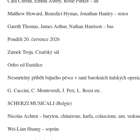
Cara Curran, Emma Ashby, Rosie Parker – alt
Matthew Howard, Benedict Hymas, Jonathan Hanley – tenor
Gareth Thomas, James Arthur, Nathan Harrison – bas
Pondělí 20. července 2026
Zámek Troja, Císařský sál
Orfeo ed Euridice
Nesmrtelný příběh bájného pěvce v raně barokních italských operá
G. Caccini, C. Monteverdi, J. Peri, L. Rossi etc.
SCHERZI MUSICALI (Belgie)
Nicolas Achten – baryton, chitarrone, harfa, colascione, um. vedou
Wei-Lian Huang – soprán