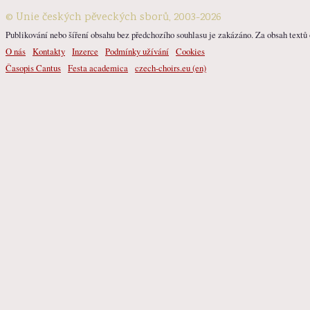
© Unie českých pěveckých sborů, 2003-2026
Publikování nebo šíření obsahu bez předchozího souhlasu je zakázáno. Za obsah textů o
O nás
Kontakty
Inzerce
Podmínky užívání
Cookies
Časopis Cantus
Festa academica
czech-choirs.eu (en)