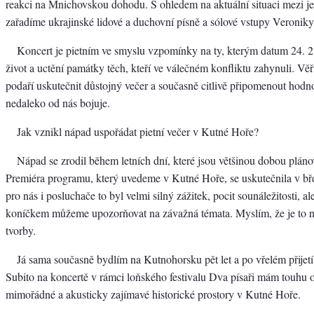
reakci na Mnichovskou dohodu. S ohledem na aktuální situaci mezi je
zařadíme ukrajinské lidové a duchovní písně a sólové vstupy Veronik
Koncert je pietním ve smyslu vzpomínky na ty, kterým datum 24. 
život a uctění památky těch, kteří ve válečném konfliktu zahynuli. Vě
podaří uskutečnit důstojný večer a současně citlivě připomenout hodno
nedaleko od nás bojuje.
Jak vznikl nápad uspořádat pietní večer v Kutné Hoře?
Nápad se zrodil během letních dní, které jsou většinou dobou pláno
Premiéra programu, který uvedeme v Kutné Hoře, se uskutečnila v bř
pro nás i posluchače to byl velmi silný zážitek, pocit sounáležitosti, al
koníčkem můžeme upozorňovat na závažná témata. Myslím, že je to ne
tvorby.
Já sama současně bydlím na Kutnohorsku pět let a po vřelém přijet
Subito na koncertě v rámci loňského festivalu Dva písaři mám touhu 
mimořádné a akusticky zajímavé historické prostory v Kutné Hoře.