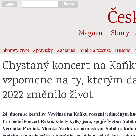
Hledat
ENG
Čes
Magazín
Sbory
Sborový život
•
Zprávičky
•
Zahraničí
•
Studie a recenze
•
Historie
•
Chystaný koncert na Kaňk
vzpomene na ty, kterým da
2022 změnilo život
24. února se kostel sv. Vavřince na Kaňku rozezní jedinečným h
Pro pietní koncert Řekni, kde ty kytky jsou, spojí síly sbor Subit
Veronika Pozniak. Monika Václová, sbormistryně Subita a kutn
hudebnice a pedagožka, objasňuje, co od koncertu čekat a jak vz