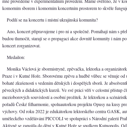
mše provedeme v experimentálním provedení. Máme ověřeno, že v ko
komorním sborem i komorním koncertním prostorem to skvěle funguj
Podílí se na koncertu i místní ukrajinská komunita?
Ano, koncert připravujeme i pro ni a společně. Pomáhají nám s pře
budou tlumočit, starají se o propagaci akce dovnitř komunity i nám 
koncert zorganizovat.
Medailon:
Monika Václová je sbormistryně, zpěvačka, lektorka a organizátork
Praze i v Kutné Hoře. Sborovému zpěvu a hudbě vůbec se věnuje od 
bohaté zkušenosti s vedením dětských i dospělých sborů. Je absolvent
pěveckých a didaktických kurzů. Ve své práci věří v celostní přístup č
mezioborových souvislostí a osobní prožitek. Je lektorkou a scénáris
pořadů České filharmonie, spoluautorkou projektu Opusy na kusy pro
výchovy. Od roku 2022 je edukátorkou lektorského centra GASK, au
uměleckého vzdělávání PICCOLI ve spolupráci s Národní galerií Pr
Aktivně se zapojila do dění v Kutné Hoře se spolkem Kutnopolis. Od