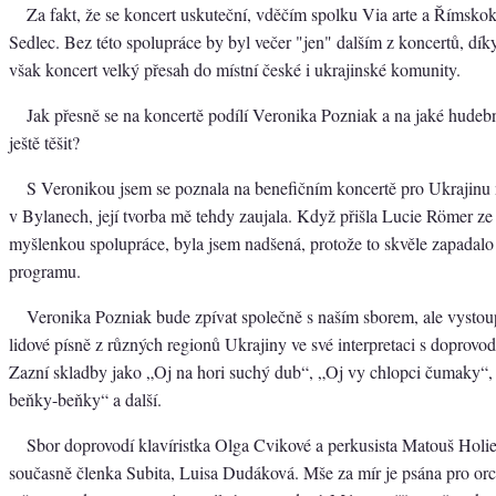
Za fakt, že se koncert uskuteční, vděčím spolku Via arte a Římskoka
Sedlec. Bez této spolupráce by byl večer "jen" dalším z koncertů, dík
však koncert velký přesah do místní české i ukrajinské komunity.
Jak přesně se na koncertě podílí Veronika Pozniak a na jaké hude
ještě těšit?
S Veronikou jsem se poznala na benefičním koncertě pro Ukrajinu 
v Bylanech, její tvorba mě tehdy zaujala. Když přišla Lucie Römer ze 
myšlenkou spolupráce, byla jsem nadšená, protože to skvěle zapadal
programu.
Veronika Pozniak bude zpívat společně s naším sborem, ale vystoup
lidové písně z různých regionů Ukrajiny ve své interpretaci s doprov
Zazní skladby jako „Oj na hori suchý dub“, „Oj vy chlopci čumaky“
beňky-beňky“ a další.
Sbor doprovodí klavíristka Olga Cvikové a perkusista Matouš Holien
současně členka Subita, Luisa Dudáková. Mše za mír je psána pro orch