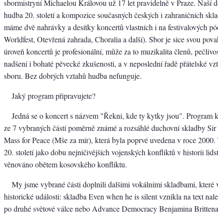
sbormistryní Michaelou Královou už 17 let pravidelně v Praze. Naší 
hudba 20. století a kompozice současných českých i zahraničních skla
máme dvě nahrávky a desítky koncertů vlastních i na festivalových pó
Worldfest, Otevřená zahrada, Choralia a další). Sbor je sice svou pov
úroveň koncertů je profesionální, může za to muzikalita členů, pečlivo
nadšení i bohaté pěvecké zkušenosti, a v neposlední řadě přátelské vz
sboru. Bez dobrých vztahů hudba nefunguje.
Jaký program připravujete?
Jedná se o koncert s názvem "Řekni, kde ty kytky jsou". Program k
ze 7 vybraných částí poměrně známé a rozsáhlé duchovní skladby Sir
Mass for Peace (Mše za mír), která byla poprvé uvedena v roce 2000. T
20. století jako dobu nejničivějších vojenských konfliktů v historii lids
věnováno obětem kosovského konfliktu.
My jsme vybrané části doplnili dalšími vokálními skladbami, které 
historické události: skladba Even when he is silent vznikla na text nal
po druhé světové válce nebo Advance Democracy Benjamina Brittena,