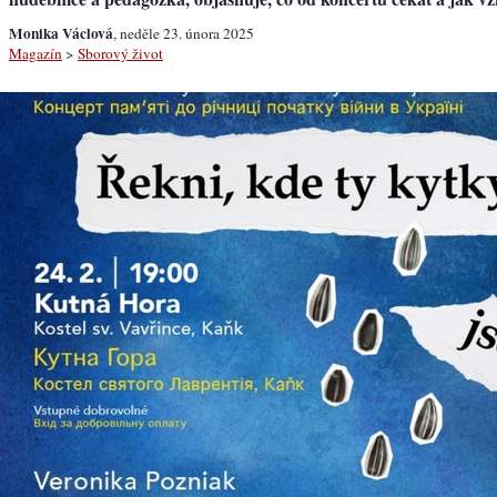
Monika Václová
, neděle 23. února 2025
Magazín
>
Sborový život