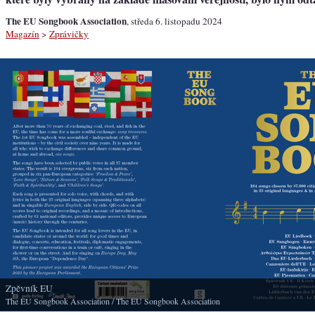
The EU Songbook Association
, středa 6. listopadu 2024
Magazín
>
Zprávičky
Zpěvník EU
The EU Songbook Association
/ The EU Songbook Association