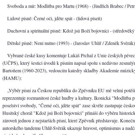
Svoboda a mír: Modlitba pro Martu (1968) - (Jindřich Brabec / Pet
Lidové písně: Černé oči, jděte spát - (lidová píseň)
Duchovní a spirituální písně: Kdož jsú Boží bojovníci - (středověký
Dětské písně: Není nutno (1993) - (Jaroslav Uhlíř / Zdeněk Svěrák)
Vybrané české kusy komentuje Lukáš Prchal z Unie českých pěve
(UČPS), který šestici úvodů k písním napsal spolu s nedávno zesnu
Bartoňem (1960-2023), vedoucím katedry skladby Akademie múzick
(HAMU):
„Výběr písní za Českou republiku do Zpěvníku EU mě velmi potěši
reprezentuje rozmanitost české hudby a kultury. Ikonická "Modlitba p
poselství svobody, "Černé oči, jděte spát" zase skvěle zastupuje českou
Husitský chorál "Kdož jsú Boží bojovníci" přináší do výběru historic
zároveň jednou z nejstarších písní, které Zpěvník představuje. Koneč
autorského tandemu Uhlíř-Svěrák ukazuje hravost, optimismus a nadč