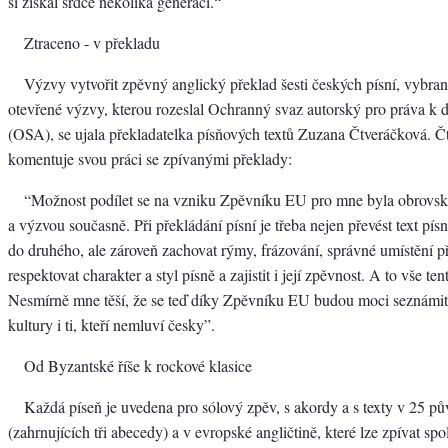
si získal srdce několika generací.“
Ztraceno - v překladu
Výzvy vytvořit zpěvný anglický překlad šesti českých písní, vybra
otevřené výzvy, kterou rozeslal Ochranný svaz autorský pro práva k
(OSA), se ujala překladatelka písňových textů Zuzana Čtveráčková. Č
komentuje svou práci se zpívanými překlady:
“Možnost podílet se na vzniku Zpěvníku EU pro mne byla obrovsko
a výzvou současně. Při překládání písní je třeba nejen převést text pí
do druhého, ale zároveň zachovat rýmy, frázování, správné umístění p
respektovat charakter a styl písně a zajistit i její zpěvnost. A to vše ten
Nesmírně mne těší, že se teď díky Zpěvníku EU budou moci seznámit s
kultury i ti, kteří nemluví česky”.
Od Byzantské říše k rockové klasice
Každá píseň je uvedena pro sólový zpěv, s akordy a s texty v 25 pů
(zahrnujících tři abecedy) a v evropské angličtině, které lze zpívat spo