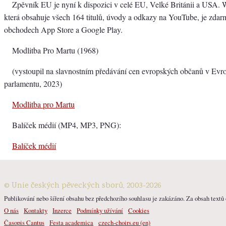
Zpěvník EU je nyní k dispozici v celé EU, Velké Británii a USA. 
která obsahuje všech 164 titulů, úvody a odkazy na YouTube, je zdarm
obchodech App Store a Google Play.
Modlitba Pro Martu (1968)
(vystoupil na slavnostním předávání cen evropských občanů v Ev
parlamentu, 2023)
Modlitba pro Martu
Balíček médií (MP4, MP3, PNG):
Balíček médií
© Unie českých pěveckých sborů, 2003-2026
Publikování nebo šíření obsahu bez předchozího souhlasu je zakázáno. Za obsah textů o
O nás
Kontakty
Inzerce
Podmínky užívání
Cookies
Časopis Cantus
Festa academica
czech-choirs.eu (en)