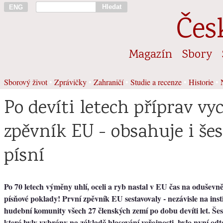
Hledat
ENG
Čes
Magazín
Sbory
Sborový život
•
Zprávičky
•
Zahraničí
•
Studie a recenze
•
Historie
•
Po devíti letech příprav vyc
zpěvník EU - obsahuje i še
písní
Po 70 letech výměny uhlí, oceli a ryb nastal v EU čas na oduševn
písňové poklady! První zpěvník EU sestavovaly - nezávisle na inst
hudební komunity všech 27 členských zemí po dobu devíti let. Šes
které byly vybrány na základě hlasování veřejnosti, bylo nyní odt