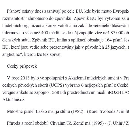
Písňové oslavy dnes zaznívají po celé EU, kde bylo motto Evropsk
rozmanitosti“ zhmotněno do zpěvníku. Zpěvník EU byl vytvořen za úč
hudebních organizací a konzervatoří a na základě veřejného hlasován
informovalo více než 400 médií, se do něj zapojilo více než 87 000 o
členských států. Zpěvník EU, kniha s aplikací, obsahuje 164 písní, še
EU, které jsou vedle sebe prezentovány jak v původních 25 jazycích, 
angličtině“, kterou lze též zpívat.
Český příspěvek
V roce 2018 bylo ve spolupráci s Akademií múzických umění v P
českých pěveckých sborů (UČPS) vybráno 6 nejlepších písní z České 
veřejné anketě se zapojilo 1568 lidí prostřednictvím médií iROZHLA
Aktuálně.cz:
Milostné písně: Lásko má, já stůňu (1982) - (Karel Svoboda / Jiří Št
Příroda a roční období: Chválím Tě, Země má (1995) - (J. Uhlíř / Z