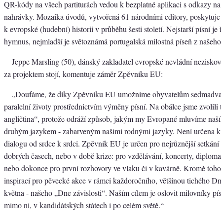
QR-kódy na všech partiturách vedou k bezplatné aplikaci s odkazy na 
nahrávky. Mozaika úvodů, vytvořená 61 národními editory, poskytuje 
k evropské (hudební) historii v průběhu šesti století. Nejstarší písní j
hymnus, nejmladší je světoznámá portugalská milostná píseň z našeho ti
Jeppe Marsling (50), dánský zakladatel evropské nevládní neziskov
za projektem stojí, komentuje záměr Zpěvníku EU:
„Doufáme, že díky Zpěvníku EU umožníme obyvatelům sedmadvac
paralelní životy prostřednictvím výměny písní. Na obálce jsme zvolili
angličtina“, protože odráží způsob, jakým my Evropané mluvíme naš
druhým jazykem - zabarveným našimi rodnými jazyky. Není určena k 
dialogu od srdce k srdci. Zpěvník EU je určen pro nejrůznější setkání l
dobrých časech, nebo v době krize: pro vzdělávání, koncerty, diplom
nebo dokonce pro první rozhovory ve vlaku či v kavárně. Kromě toh
inspirací pro pěvecké akce v rámci každoročního, většinou tichého D
května - našeho „Dne závislosti“. Naším cílem je oslovit milovníky pís
mimo ni, v kandidátských státech i po celém světě.“