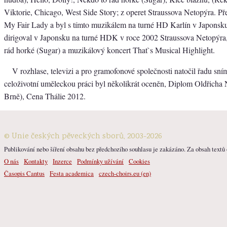
Viktorie, Chicago, West Side Story; z operet Straussova Netopýra. Př
My Fair Lady a byl s tímto muzikálem na turné HD Karlín v Japonsk
dirigoval v Japonsku na turné HDK v roce 2002 Straussova Netopýra
rád horké (Sugar) a muzikálový koncert That`s Musical Highlight.
V rozhlase, televizi a pro gramofonové společnosti natočil řadu sn
celoživotní uměleckou práci byl několikrát oceněn, Diplom Oldřich
Brně), Cena Thálie 2012.
© Unie českých pěveckých sborů, 2003-2026
Publikování nebo šíření obsahu bez předchozího souhlasu je zakázáno. Za obsah textů o
O nás
Kontakty
Inzerce
Podmínky užívání
Cookies
Časopis Cantus
Festa academica
czech-choirs.eu (en)