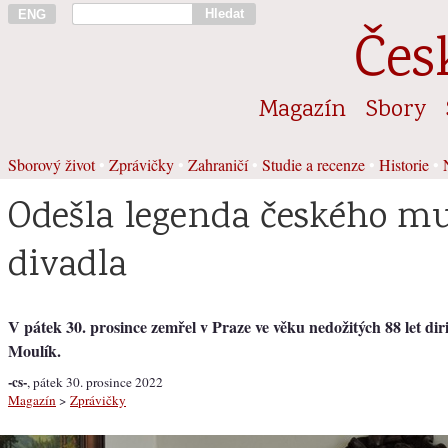
Hledat
ENG
Čes
Magazín
Sbory
Sborový život
•
Zprávičky
•
Zahraničí
•
Studie a recenze
•
Historie
•
Odešla legenda českého m
divadla
V pátek 30. prosince zemřel v Praze ve věku nedožitých 88 let dir
Moulík.
-cs-
, pátek 30. prosince 2022
Magazín
>
Zprávičky