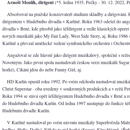
Arnošt Moulík, dirigent
(*5. ledna 1935, Pečky - 30. 12. 2022, P
Absolvoval na pražské konzervatoři studium skladby a dirigování. 
dirigentem v Hudebního divadla v Karlíně. Roku 1963 odešel do ang
divadla v Brně, kde působil jako šéfdirigent a vedle klasických operet
nových muzikálů jako My Fair Lady, West Side Story, aj. Roku 1986 
Karlíně a převzal umělecké vedení symfonického orchestru i Orchestr
Angažoval se zde hlavně jako dirigent muzikálový, společně s reži
Novotným. Jako první spolu nastudovali českou verzi muzikálů Sugar
horké), Cikáni jdou do nebe Funny Girl, aj.
HD Karlín opustil roku 1992. Po svém odchodu nastudoval muzikál
Christ Superstar - oba uvedeny v soukromých produkcích a v režii Pe
Roku 1994 se stává opět šéfdirigentem Hudebního divadla v Brně a r
do Hudebního divadla Karlín. Od ledna 1997 nastupuje do funkce šéfd
Hudebním divadle Karlín.
V Karlíně nastudoval po svém návratu muzikály Superhvězda Maře
hudba), Hello, Dolly!, Někdo to rád horké (Sugar), Klec bláznů, (Řek