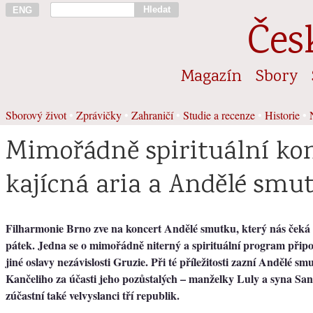
Hledat
ENG
Čes
Magazín
Sbory
Sborový život
•
Zprávičky
•
Zahraničí
•
Studie a recenze
•
Historie
•
Mimořádně spirituální kon
kajícná aria a Andělé smu
Filharmonie Brno zve na koncert Andělé smutku, který nás čeká 
pátek. Jedna se o mimořádně niterný a spirituální program přip
jiné oslavy nezávislosti Gruzie. Při té příležitosti zazní Andělé sm
Kančeliho za účasti jeho pozůstalých – manželky Luly a syna Sa
zúčastní také velvyslanci tří republik.