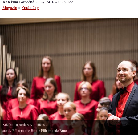
Kateřina Konečná
, úterý 24. května 2022
Magazín
>
Zprávičky
Michal Jančík s Kantilénou
archiv Filharmonie Brno
/ Filharmonie Brno