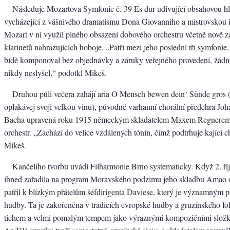
Následuje Mozartova Symfonie č. 39 Es dur udivující obsahovou 
vycházející z vášnivého dramatismu Dona Giovanniho a mistrovskou i
Mozart v ní využil plného obsazení dobového orchestru včetně nově 
klarinetů nahrazujících hoboje. „Patří mezi jeho poslední tři symfonie
bídě komponoval bez objednávky a záruky veřejného provedení, žádn
nikdy neslyšel,“ podotkl Mikeš.
Druhou půli večera zahájí aria O Mensch bewen dein´ Sünde gros 
oplakávej svoji velkou vinu), původně varhanní chorální předehra Jo
Bacha upravená roku 1915 německým skladatelem Maxem Regnerem
orchestr. „Zachází do velice vzdálených tónin, čímž podtrhuje kající ch
Mikeš.
Kančeliho tvorbu uvádí Filharmonie Brno systematicky. Když 2. ří
ihned zařadila na program Moravského podzimu jeho skladbu Amao o
patřil k blízkým přátelům šéfdirigenta Daviese, který je významným 
hudby. Ta je zakořeněna v tradicích evropské hudby a gruzínského fol
tichem a velmi pomalým tempem jako výraznými kompozičními složk