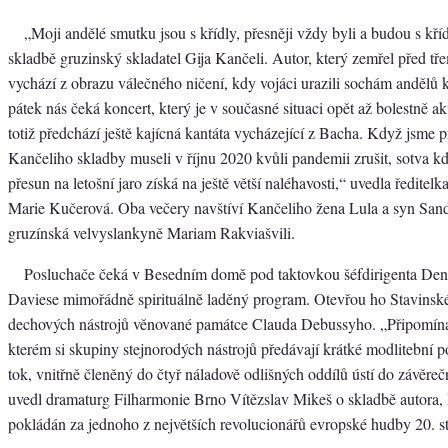
„Moji andělé smutku jsou s křídly, přesněji vždy byli a budou s kříd
skladbě gruzinský skladatel Gija Kančeli. Autor, který zemřel před třem
vychází z obrazu válečného ničení, kdy vojáci urazili sochám andělů kř
pátek nás čeká koncert, který je v současné situaci opět až bolestně a
totiž předchází ještě kajícná kantáta vycházející z Bacha. Když jsme 
Kančeliho skladby museli v říjnu 2020 kvůli pandemii zrušit, sotva kd
přesun na letošní jaro získá na ještě větší naléhavosti,“ uvedla ředite
Marie Kučerová. Oba večery navštíví Kančeliho žena Lula a syn Sand
gruzínská velvyslankyně Mariam Rakviašvili.
Posluchače čeká v Besedním domě pod taktovkou šéfdirigenta Den
Daviese mimořádně spirituálně laděný program. Otevřou ho Stavins
dechových nástrojů věnované památce Clauda Debussyho. „Připomínaj
kterém si skupiny stejnorodých nástrojů předávají krátké modlitební
tok, vnitřně členěný do čtyř náladově odlišných oddílů ústí do závěre
uvedl dramaturg Filharmonie Brno Vítězslav Mikeš o skladbě autora,
pokládán za jednoho z největších revolucionářů evropské hudby 20. st