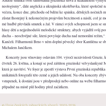
Andělé smutku tvoří samostatná gruzínská slova a skladatelem vymyš
neologismy“, dále anglická a ukrajinská ukolébavka, které společně n
večera, konce dne, přechodu od bdění ke spánku, dětských nočních 
zůstat lhostejný k nekonečným projevům bezcitnosti a násilí, což je 
mé hudbě převládá smutek a žal. V rámci svých schopností jsem se sn
hlasy dětí a nejjednodušší melodické struktury, abych vyjádřil svůj pos
ducha – neochvějné síle, která povyšuje ducha nad nemorální režim,“ 
Kančeli. Filharmonii Brno v něm doplní pěvecký sbor Kantiléna se s
Michalem Jančíkem.
Koncerty jsou věnovány oslavám 104. výročí nezávislosti Gruzie, kt
čtvrtek 26. května, a konají se pod záštitou gruzinské velvyslankyně 
která je navštíví. Ve foyer je zpestří výstava První gruzínská republika
unikátních fotografií této země a jejích událostí. Na oba koncerty zbý
vstupenek, k dostání jsou v předprodeji nebo online na webu filharmo
případně na místě půl hodiny před začátkem.
© Unie českých pěveckých sborů, 2003-2026