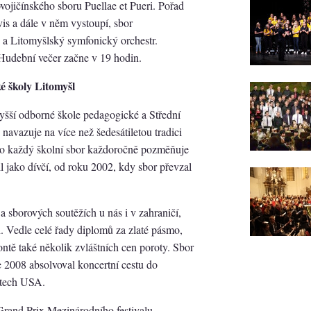
vojičínského sboru Puellae et Pueri. Pořad
vis a dále v něm vystoupí, sbor
 a Litomyšlský symfonický orchestr.
Hudební večer začne v 19 hodin.
 školy Litomyšl
šší odborné škole pedagogické a Střední
navazuje na více než šedesátiletou tradici
ako každý školní sbor každoročně pozměňuje
l jako dívčí, od roku 2002, kdy sbor převzal
a sborových soutěžích u nás i v zahraničí,
h. Vedle celé řady diplomů za zlaté pásmo,
ntě také několik zvláštních cen poroty. Sbor
 2008 absolvoval koncertní cestu do
átech USA.
rand Prix Mezinárodního festivalu