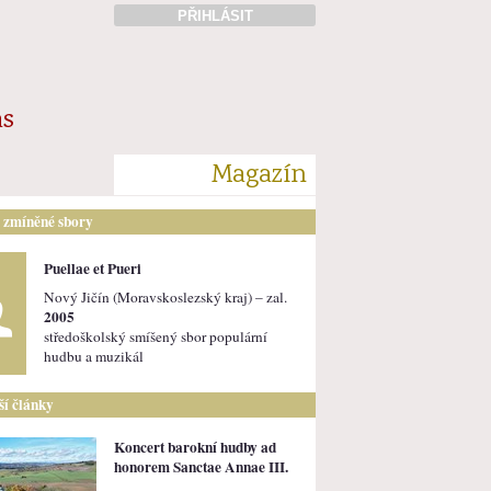
PŘIHLÁSIT
ás
Magazín
i zmíněné sbory
Puellae et Pueri
Nový Jičín (Moravskoslezský kraj) – zal.
2005
středoškolský smíšený sbor populární
hudbu a muzikál
lší články
Koncert barokní hudby ad
honorem Sanctae Annae III.