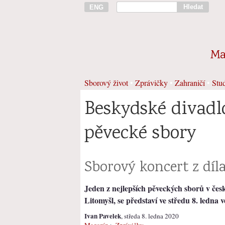
Hledat
ENG
Ma
Sborový život
•
Zprávičky
•
Zahraničí
•
Stud
Beskydské divadlo
pěvecké sbory
Sborový koncert z díla
Jeden z nejlepších pěveckých sborů v čes
Litomyšl, se představí ve středu 8. ledna
Ivan Pavelek
, středa 8. ledna 2020
Magazín
>
Zprávičky