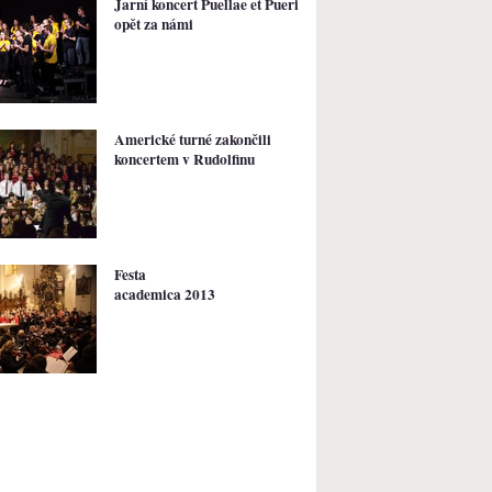
Jarní koncert Puellae et Pueri
opět za námi
Americké turné zakončili
koncertem v Rudolfinu
Festa
academica 2013