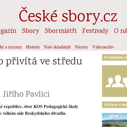
České sbory.cz
gazín
Sbory
Sbormistři
Festivaly
O n
ie a recenze
•
Historie
•
Naši skladatelé
•
Názory
•
Videoarchiv
 přivítá ve středu
Prohlédněte s
 Jiřího Pavlici
Přečtěte si da
ké republice, sbor KOS Pedagogické školy
 ve velkém sále Beskydského divadla.