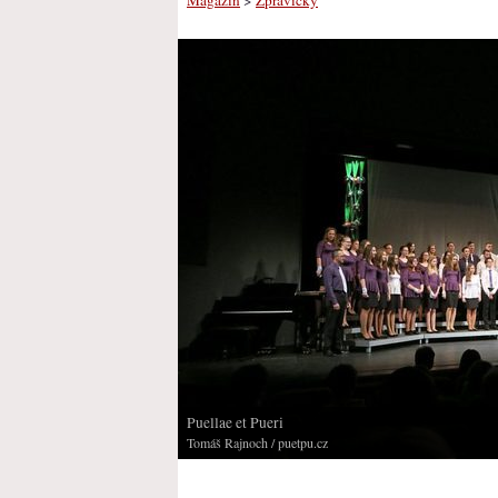
Puellae et Pueri
Tomáš Rajnoch
/ puetpu.cz