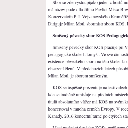
Sbor se zde vystoupíjako jeden z hostů no
má název pode díla Jiřího Pavlici Missa Bre
Konzervatoře P. J. Vejvanovského Kroměříž
Diriguje Milan Motl, sbormistr sboru KOS. 
Smíšený pěvecký sbor KOS Pedagogické
Smíšený pěvecký sbor KOS pracuje při Vy
pedagogické škole Litomyšl. Ve své činnosti 
existence pěveckého sboru na této škole. J
obsazení členů. V předchozích letech působi
Milan Motl, je sborem smíšeným.
KOS se úspěšně prezentuje na festivalech 
kde se tradičně umisťuje na předních místec
titulů absolutního vítěze má KOS na svém ko
koncertoval v mnoha zemích Evropy. V roce
Kanady, 2016 koncertní turné po čtyřech st
Mezi poslední úspěchy KOSu patří cena G