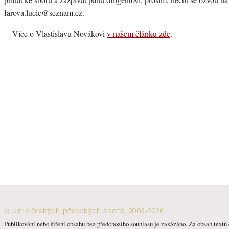
farova.lucie@seznam.cz.
Více o Vlastislavu Novákovi
v našem článku zde
.
© Unie českých pěveckých sborů, 2003-2026
Publikování nebo šíření obsahu bez předchozího souhlasu je zakázáno. Za obsah textů o