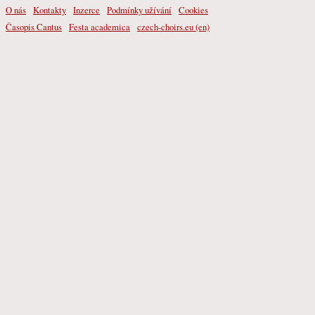
O nás
Kontakty
Inzerce
Podmínky užívání
Cookies
Časopis Cantus
Festa academica
czech-choirs.eu (en)