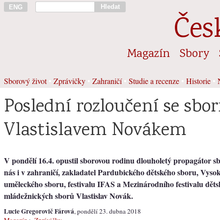
Hledat
ENG
Čes
Magazín
Sbory
Sborový život
•
Zprávičky
•
Zahraničí
•
Studie a recenze
•
Historie
•
Poslední rozloučení se sb
Vlastislavem Novákem
V pondělí 16.4. opustil sborovou rodinu dlouholetý propagátor 
nás i v zahraničí, zakladatel Pardubického dětského sboru, Vyso
uměleckého sboru, festivalu IFAS a Mezinárodního festivalu děts
mládežnických sborů Vlastislav Novák.
Lucie Gregorovič Fárová
, pondělí 23. dubna 2018
Magazín
>
Zprávičky