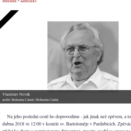
Vlastislav Novák
archiv Bohemia Cantat
/ Bohemia Cantat
Na jeho poslední cestě ho doprovodíme - jak jinak než zpěvem, a to
dubna 2018 ve 12:00 v kostele sv. Bartoloměje v Pardubicích. Zpěváci,
přidat ke sboru a zazpívat panu dirigentovi, prosím, nechť se ozvou na