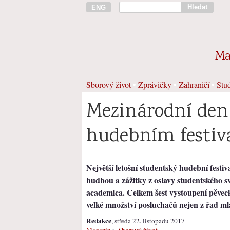
Hledat
ENG
Ma
Sborový život
•
Zprávičky
•
Zahraničí
•
Stud
Mezinárodní den 
hudebním festiv
Největší letošní studentský hudební festiva
hudbou a zážitky z oslavy studentského sv
academica. Celkem šest vystoupení pěveck
velké množství posluchačů nejen z řad m
Redakce
, středa 22. listopadu 2017
Magazín
>
Sborový život