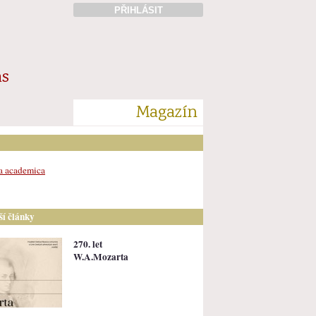
PŘIHLÁSIT
ás
Magazín
a academica
lší články
270. let
W.A.Mozarta