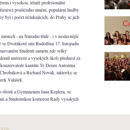
rem i vysokou, téměř profesionální
 příznivci pouličního umění, populární hudby
ý byl i počet účinkujících, do Prahy se jich
místech - na Národní třídě - i v neslavnější
ě ve Dvořákově síni Rudolfina 17. listopadu
ě nazvaném Studenti sametu zde velký
dentů univerzit a vysokých škol) přednesl za
 konzervatoře kantátu Te Deum Antonína
 Chrobáková a Richard Novák, taktovky se
arek Valášek.
ých sborů a Gymnázium Jana Keplera, ve
onií a Studentskou komorou Rady vysokých
-2026