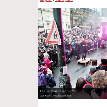
Festival posluchače oslovil
Jan Malý
/ Festa academica