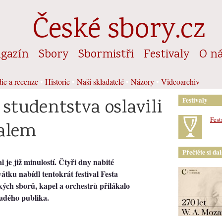
České sbory.cz
gazín
Sbory
Sbormistři
Festivaly
O n
ie a recenze
•
Historie
•
Naši skladatelé
•
Názory
•
Videoarchiv
studentstva oslavili
Festivaly
Fest
alem
Přečtěte si da
l je již minulostí. Čtyři dny nabité
átku nabídl tentokrát festival Festa
ých sborů, kapel a orchestrů přilákalo
ladého publika.