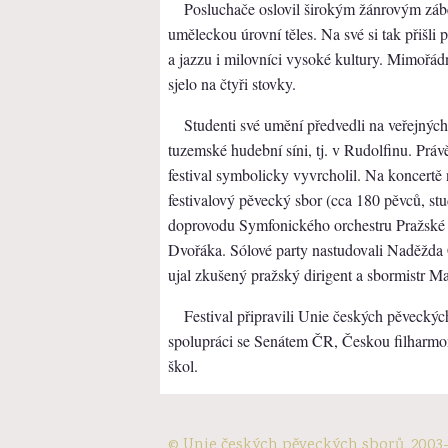
Posluchače oslovil širokým žánrovým zábě
uměleckou úrovní těles. Na své si tak přišli
a jazzu i milovníci vysoké kultury. Mimořádn
sjelo na čtyři stovky.
Studenti své umění předvedli na veřejných 
tuzemské hudební síni, tj. v Rudolfinu. Práv
festival symbolicky vyvrcholil. Na koncert
festivalový pěvecký sbor (cca 180 pěvců, stu
doprovodu Symfonického orchestru Pražské
Dvořáka. Sólové party nastudovali Naděžda
ujal zkušený pražský dirigent a sbormistr M
Festival připravili Unie českých pěveck
spolupráci se Senátem ČR, Českou filharm
škol.
© Unie českých pěveckých sborů, 2003