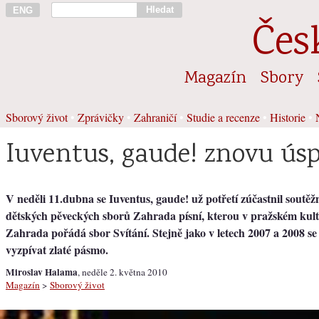
Hledat
ENG
Čes
Magazín
Sbory
Sborový život
•
Zprávičky
•
Zahraničí
•
Studie a recenze
•
Historie
•
Iuventus, gaude! znovu ús
V neděli 11.dubna se Iuventus, gaude! už potřetí zúčastnil soutěž
dětských pěveckých sborů Zahrada písní, kterou v pražském kul
Zahrada pořádá sbor Svítání. Stejně jako v letech 2007 a 2008 se
vyzpívat zlaté pásmo.
Miroslav Halama
, neděle 2. května 2010
Magazín
>
Sborový život