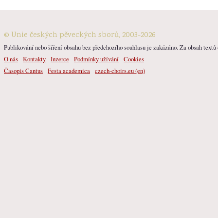
© Unie českých pěveckých sborů, 2003-2026
Publikování nebo šíření obsahu bez předchozího souhlasu je zakázáno. Za obsah textů o
O nás
Kontakty
Inzerce
Podmínky užívání
Cookies
Časopis Cantus
Festa academica
czech-choirs.eu (en)