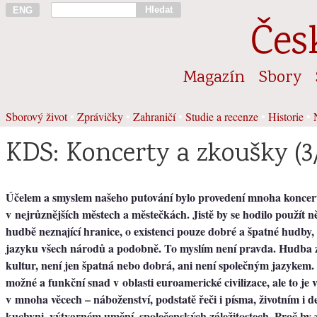
Hledat
ENG
Čes
Magazín
Sbory
Sborový život
•
Zprávičky
•
Zahraničí
•
Studie a recenze
•
Historie
•
KDS: Koncerty a zkoušky (3
Účelem a smyslem našeho putování bylo provedení mnoha koncer
v nejrůznějších městech a městečkách. Jistě by se hodilo použít ně
hudbě neznající hranice, o existenci pouze dobré a špatné hudby,
jazyku všech národů a podobně. To myslím není pravda. Hudba 
kultur, není jen špatná nebo dobrá, ani není společným jazykem. 
možné a funkční snad v oblasti euroamerické civilizace, ale to je vš
v mnoha věcech – náboženství, podstatě řeči i písma, životním i 
kuchyni, výtvarném umění, společenských záležitostech. Proč by