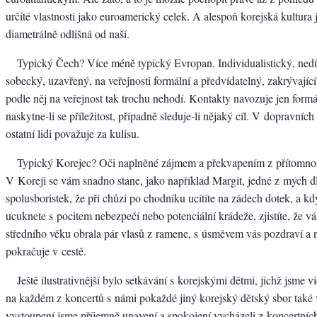
určité vlastnosti jako euroamerický celek. A alespoň korejská kultura 
diametrálně odlišná od naší.
Typický Čech? Více méně typický Evropan. Individualistický, nedů
sobecký, uzavřený, na veřejnosti formální a předvídatelný, zakrývají
podle něj na veřejnost tak trochu nehodí. Kontakty navozuje jen formá
naskytne-li se příležitost, případně sleduje-li nějaký cíl. V dopravních
ostatní lidi považuje za kulisu.
Typický Korejec? Oči naplněné zájmem a překvapením z přítomnost
V Koreji se vám snadno stane, jako například Margit, jedné z mých d
spolusboristek, že při chůzi po chodníku ucítíte na zádech dotek, a kd
ucuknete s pocitem nebezpečí nebo potenciální krádeže, zjistíte, že 
středního věku obrala pár vlasů z ramene, s úsměvem vás pozdraví a
pokračuje v cestě.
Ještě ilustrativnější bylo setkávání s korejskými dětmi, jichž jsme vi
na každém z koncertů s námi pokaždé jiný korejský dětský sbor také 
vystoupení jsme příjemně unavení a spokojení vycházeli z koncertních 