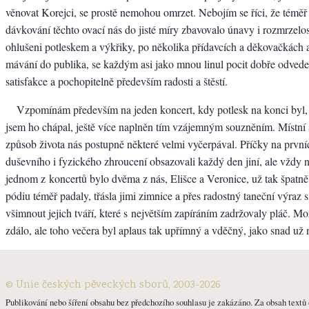
věnovat Korejci, se prostě nemohou omrzet. Nebojím se říci, že témě
dávkování těchto ovací nás do jisté míry zbavovalo únavy i rozmrzelos
ohlušeni potleskem a výkřiky, po několika přídavcích a děkovačkách
mávání do publika, se každým asi jako mnou linul pocit dobře odvede
satisfakce a pochopitelně především radosti a štěstí.
Vzpomínám především na jeden koncert, kdy potlesk na konci byl, 
jsem ho chápal, ještě více naplněn tím vzájemným souzněním. Místní 
způsob života nás postupně některé velmi vyčerpával. Příčky na první
duševního i fyzického zhroucení obsazovali každý den jiní, ale vždy ně
jednom z koncertů bylo dvěma z nás, Elišce a Veronice, už tak špatn
pódiu téměř padaly, třásla jimi zimnice a přes radostný taneční výraz
všimnout jejich tváří, které s největším zapíráním zadržovaly pláč. Mo
zdálo, ale toho večera byl aplaus tak upřímný a vděčný, jako snad už 
© Unie českých pěveckých sborů, 2003-2026
Publikování nebo šíření obsahu bez předchozího souhlasu je zakázáno. Za obsah textů o