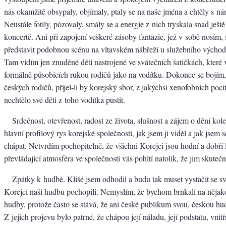
nás okamžitě obsypaly, objímaly, ptaly se na naše jména a chtěly s nám
Neustále fotily, pózovaly, smály se a energie z nich tryskala snad ještě
koncertě. Ani při zapojení veškeré zásoby fantazie, jež v sobě nosím,
představit podobnou scénu na vltavském nábřeží u služebního východ
Tam vidím jen znuděné děti nastrojené ve svátečních šatičkách, které 
formálně působících rukou rodičů jako na vodítku. Dokonce se bojím
českých rodičů, přijel-li by korejský sbor, z jakýchsi xenofobních poci
nechtělo své děti z toho vodítka pustit.
Srdečnost, otevřenost, radost ze života, slušnost a zájem o dění kole
hlavní profilový rys korejské společnosti, jak jsem ji viděl a jak jsem se
chápat. Netvrdím pochopitelně, že všichni Korejci jsou hodní a dobří l
převládající atmosféra ve společnosti vás pohltí natolik, že jim skuteč
Zpátky k hudbě. Klišé jsem odhodil a budu tak muset vystačit se s
Korejci naši hudbu pochopili. Nemyslím, že bychom brnkali na nějako
hudby, protože často se stává, že ani české publikum svou, českou h
Z jejich projevu bylo patrné, že chápou její náladu, její podstatu, vnitř