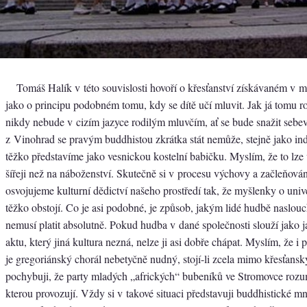
Tomáš Halík v této souvislosti hovoří o křesťanství získávaném v m
jako o principu podobném tomu, kdy se dítě učí mluvit. Jak já tomu 
nikdy nebude v cizím jazyce rodilým mluvčím, ať se bude snažit sebe
z Vinohrad se pravým buddhistou zkrátka stát nemůže, stejně jako in
těžko představíme jako vesnickou kostelní babičku. Myslím, že to l
šířeji než na náboženství. Skutečně si v procesu výchovy a začleňován
osvojujeme kulturní dědictví našeho prostředí tak, že myšlenky o univ
těžko obstojí. Co je asi podobné, je způsob, jakým lidé hudbě naslouch
nemusí platit absolutně. Pokud hudba v dané společnosti slouží jako 
aktu, který jiná kultura nezná, nelze ji asi dobře chápat. Myslím, že 
je gregoriánský chorál nebetyčně nudný, stojí-li zcela mimo křesťans
pochybuji, že party mladých „afrických“ bubeníků ve Stromovce roz
kterou provozují. Vždy si v takové situaci představuji buddhistické mn