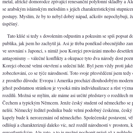
metal, africké domorodce zpívající renesanční polyfonní skladby a Al
se arabským islámským melodiím s jejich charakteristickými stupnic
postupy. Myslím, že by to nebyl dobrý nápad, ačkoliv nepochybuji, 
úspěšný.
Tato klišé si tedy s dovolením odpustím a pokusím se spíš popsat 
publika, jak jsem ho zachytil já. Asi je třeba poněkud obecnějšího za
ve srovnání s Japonci, s nimiž jsou Korejci provázáni mnoho desetiletí
antagonismy – válečné konflikty a okupace tyto dva národy dost poz
Korejci obecně velmi otevření a srdeční lidé. Byl jsem vždy proti jak
zobecňování, co se týče národností. Toto svoje přesvědčení jsem tedy o
z prostého důvodu: Evropa i Amerika prochází dlouhodobým modern
jehož podstatnou stránkou je vysoká míra individualizace a růst výz
rozdílů. Možná se mýlím, ale máme asi určité představy o rozdílech 
Čechem a typickým Němcem. Jenže český student od německého se p
neliší. Německý ředitel podniku bude velmi podobný českému, český
kapely bude k nerozeznání od německého. Společenské postavení, věk
odlišují a charakterizují daleko víc, než rozdíl národností v prostoru,
euroatlantickým. Ale zato, a to je možné pochopit právě až z pohled