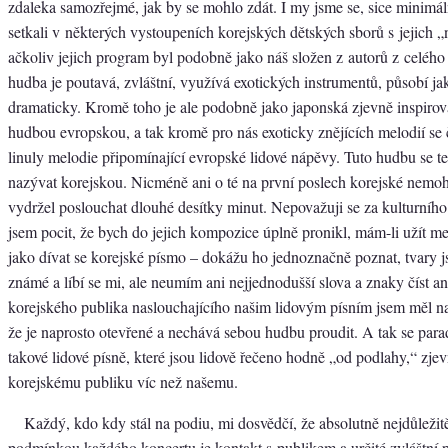
zdaleka samozřejmé, jak by se mohlo zdát. I my jsme se, sice minimáln
setkali v některých vystoupeních korejských dětských sborů s jejich 
ačkoliv jejich program byl podobně jako náš složen z autorů z celého
hudba je poutavá, zvláštní, využívá exotických instrumentů, působí ja
dramaticky. Kromě toho je ale podobně jako japonská zjevně inspirov
hudbou evropskou, a tak kromě pro nás exoticky znějících melodií se 
linuly melodie připomínající evropské lidové nápěvy. Tuto hudbu se 
nazývat korejskou. Nicméně ani o té na první poslech korejské nemohu 
vydržel poslouchat dlouhé desítky minut. Nepovažuji se za kulturního
jsem pocit, že bych do jejich kompozice úplně pronikl, mám-li užít meta
jako dívat se korejské písmo – dokážu ho jednoznačně poznat, tvary 
známé a líbí se mi, ale neumím ani nejjednodušší slova a znaky číst an
korejského publika naslouchajícího našim lidovým písním jsem měl na
že je naprosto otevřené a nechává sebou hudbu proudit. A tak se parad
takové lidové písně, které jsou lidově řečeno hodně „od podlahy,“ zjev
korejskému publiku víc než našemu.
Každý, kdo kdy stál na podiu, mi dosvědčí, že absolutně nejdůležitěj
podmínkou každého koncertu je kontakt s publikem a určité zvláštní p