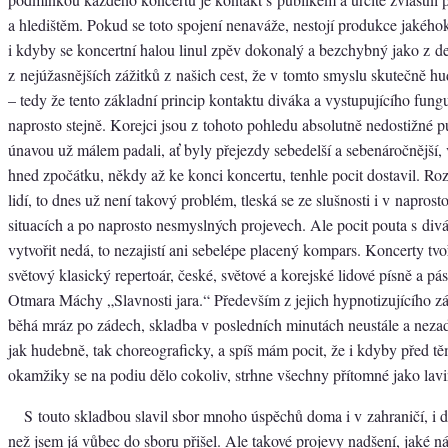
a hledištěm. Pokud se toto spojení nenaváže, nestojí produkce jakéhok
i kdyby se koncertní halou linul zpěv dokonalý a bezchybný jako z d
z nejúžasnějších zážitků z našich cest, že v tomto smyslu skutečně h
– tedy že tento základní princip kontaktu diváka a vystupujícího fung
naprosto stejně. Korejci jsou z tohoto pohledu absolutně nedostižné 
únavou už málem padali, ať byly přejezdy sebedelší a sebenáročnější,
hned zpočátku, někdy až ke konci koncertu, tenhle pocit dostavil. Roz
lidí, to dnes už není takový problém, tleská se ze slušnosti i v napros
situacích a po naprosto nesmyslných projevech. Ale pocit pouta s div
vytvořit nedá, to nezajistí ani sebelépe placený kompars. Koncerty tvoři
světový klasický repertoár, české, světové a korejské lidové písně a pá
Otmara Máchy „Slavnosti jara.“ Především z jejich hypnotizujícího z
běhá mráz po zádech, skladba v posledních minutách neustále a nezad
jak hudebně, tak choreograficky, a spíš mám pocit, že i kdyby před t
okamžiky se na podiu dělo cokoliv, strhne všechny přítomné jako lavi
S touto skladbou slavil sbor mnoho úspěchů doma i v zahraničí, i d
než jsem já vůbec do sboru přišel. Ale takové projevy nadšení, jaké n