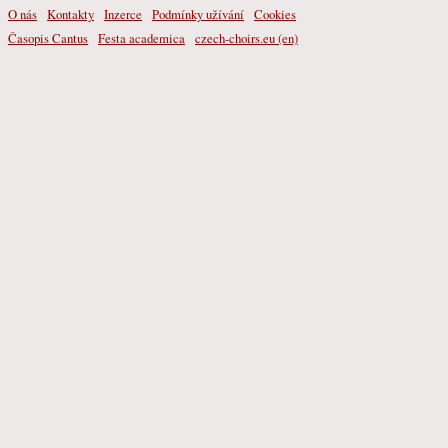
O nás
Kontakty
Inzerce
Podmínky užívání
Cookies
Časopis Cantus
Festa academica
czech-choirs.eu (en)