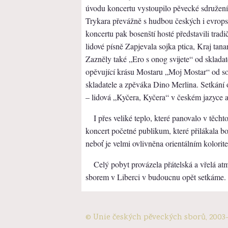
úvodu koncertu vystoupilo pěvecké sdruž
Trykara převážně s hudbou českých i evropsk
koncertu pak bosenští hosté představili tra
lidové písně Zapjevala sojka ptica, Kraj tana
Zazněly také „Ero s onog svijete“ od sklad
opěvující krásu Mostaru „Moj Mostar“ od s
skladatele a zpěváka Dino Merlina. Setkání 
– lidová „Kyčera, Kyčera“ v českém jazyce a
I přes veliké teplo, které panovalo v těcht
koncert početné publikum, které přilákala b
neboť je velmi ovlivněna orientálním kolorit
Celý pobyt provázela přátelská a vřelá at
sborem v Liberci v budoucnu opět setkáme.
© Unie českých pěveckých sborů, 2003