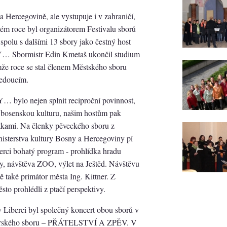
 Hercegovině, ale vystupuje i v zahraničí,
kém roce byl organizátorem Festivalu sborů
polu s dalšími 13 sbory jako čestný host
Y… Sbormistr Edin Kmetaš ukončil studium
že roce se stal členem Městského sboru
vedoucím.
bylo nejen splnit reciproční povinnost,
ti bosenskou kulturu, našim hostům pak
átkami. Na členky pěveckého sboru z
nisterstva kultury Bosny a Hercegoviny pí
berci bohatý program - prohlídka hradu
hy, návštěva ZOO, výlet na Ještěd. Návštěvu
ě také primátor města Ing. Kittner. Z
ěsto prohlédli z ptačí perspektivy.
Liberci byl společný koncert obou sborů v
starského sboru – PŘÁTELSTVÍ A ZPĚV. V