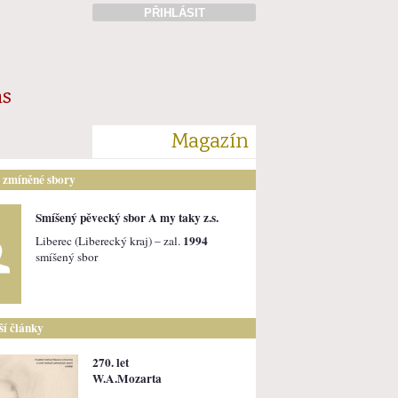
PŘIHLÁSIT
ás
Magazín
i zmíněné sbory
Smíšený pěvecký sbor A my taky z.s.
1994
Liberec (Liberecký kraj) – zal.
smíšený sbor
lší články
270. let
W.A.Mozarta