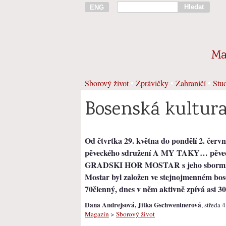
Hledat
ENG
Ma
Sborový život
•
Zprávičky
•
Zahraničí
•
Stud
Bosenská kultura
Od čtvrtka 29. května do pondělí 2. červ
pěveckého sdružení A MY TAKY… pěveck
GRADSKI HOR MOSTAR s jeho sbormist
Mostar byl založen ve stejnojmenném bos
70členný, dnes v něm aktivně zpívá asi 30
Dana Andrejsová, Jitka Gschwentnerová
, středa 
Magazín
>
Sborový život