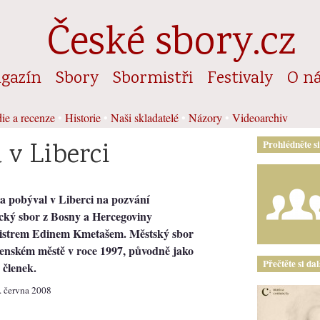
České sbory.cz
gazín
Sbory
Sbormistři
Festivaly
O n
ie a recenze
•
Historie
•
Naši skladatelé
•
Názory
•
Videoarchiv
 v Liberci
Prohlédněte s
na pobýval v Liberci na pozvání
ý sbor z Bosny a Hercegoviny
rem Edinem Kmetašem. Městský sbor
enském městě v roce 1997, původně jako
Přečtěte si da
 členek.
4. června 2008