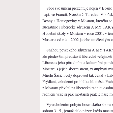
Sbor své umění prezentuje nejen v Bosně a
např. ve Francii, Norsku či Turecku. V loňs
Bosny a Hercegoviny v Mostaru, kterého se s
zúčastnilo i liberecké sdružení A MY TAK
Hudební školy v Mostaru v roce 2001, v tém
Mostar a od roku 2002 je jeho uměleckým 
Snahou pěveckého sdružení A MY TAKY… 
ale především představit liberecké veřejnos
Liberec s jeho přírodními a kulturními pam
Mostaru s jejich sbormistrem, zástupkyni mi
Mirelu Šačić i celý doprovod tak čekal v Li
Frýdlant, celodenní prohlídka hl. města Pra
z Mostaru přivítal na liberecké radnici osobn
radniční věže si pak mostarští přátelé naše m
Vyvrcholením pobytu bosenského sboru v 
sobotu 31.5., jemuž dalo název krédo mo