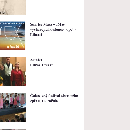
Sunrise Mass – „Mše
vycházejícího slunce“ opět v
Liberci
Zemřel
Lukáš Trykar
Čakovický festival sborového
zpěvu, 12. ročník