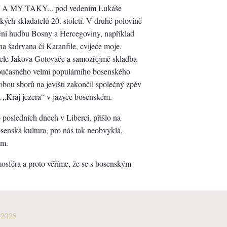
ení A MY TAKY... pod vedením Lukáše
ých skladatelů 20. století. V druhé polovině
diční hudbu Bosny a Hercegoviny, například
na šadrvana či Karanfile, cvijeće moje.
atele Jakova Gotovače a samozřejmě skladba
oučasného velmi populárního bosenského
obou sborů na jevišti zakončil společný zpěv
 „Kraj jezera“ v jazyce bosenském.
o posledních dnech v Liberci, přišlo na
osenská kultura, pro nás tak neobvyklá,
em.
mosféra a proto věříme, že se s bosenským
-2026