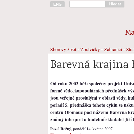
Hledat
ENG
Ma
Sborový život
•
Zprávičky
•
Zahraničí
•
Stud
Barevná krajina 
Od roku 2003 běží společný projekt Univ
formě vědeckopopulárních přednášek vý
jsou veřejně proslulými v oblasti vědy, k
pořadí 5. přednáška tohoto cyklu se usk
centru Olomouc pod názvem Barevná kraj
známý interpret a hudební skladatel Jiří 
Pavel Režný
, pondělí 14. května 2007
Magazín
>
Zprávičky