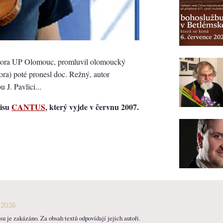
ektora UP Olomouc, promluvil olomoucký
ra) poté pronesl doc. Režný, autor
 J. Pavlici...
pisu
CANTUS
, který vyjde v červnu 2007.
-2026
u je zakázáno. Za obsah textů odpovídají jejich autoři.