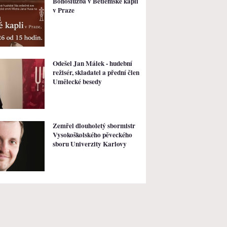
Bohoslužba v Betlémské kapli
v Praze
Odešel Jan Málek - hudební
režisér, skladatel a přední člen
Umělecké besedy
Zemřel dlouholetý sbormistr
Vysokoškolského pěveckého
sboru Univerzity Karlovy