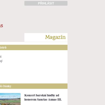
PŘIHLÁSIT
ás
Magazín
istrů
l
ný
lší články
Koncert barokní hudby ad
honorem Sanctae Annae III.