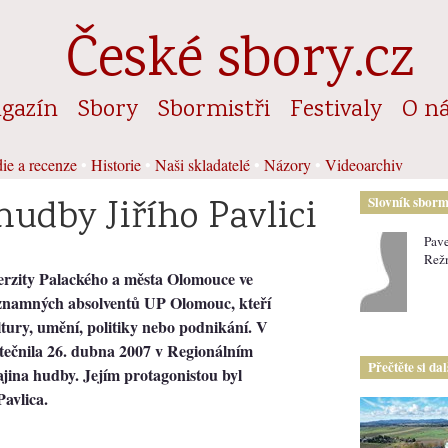
České sbory.cz
gazín
Sbory
Sbormistři
Festivaly
O n
ie a recenze
•
Historie
•
Naši skladatelé
•
Názory
•
Videoarchiv
hudby Jiřího Pavlici
Slovník sborm
Pave
Rež
erzity Palackého a města Olomouce ve
znamných absolventů UP Olomouc, kteří
ultury, umění, politiky nebo podnikání. V
utečnila 26. dubna 2007 v Regionálním
Přečtěte si da
ina hudby. Jejím protagonistou byl
Pavlica.